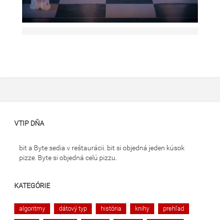
VTIP DŇA
bit a Byte sedia v reštaurácii. bit si objedná jeden kúsok
pizze. Byte si objedná celú pizzu.
KATEGÓRIE
algoritmy
dátový typ
história
knihy
prehľad