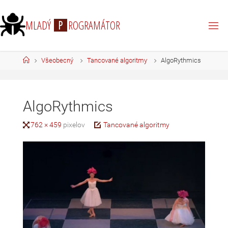
M
L
A
D
Ý
P
R
O
G
R
A
M
Á
T
O
R
Všeobecný
Tancované algoritmy
AlgoRythmics
AlgoRythmics
762 × 459
pixelov
Tancované algoritmy