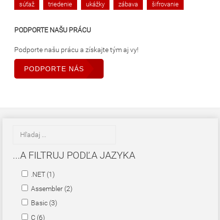
súťaž
triedenie
ukážky
zábava
šifrovanie
PODPORTE NAŠU PRÁCU
Podporte našu prácu a získajte tým aj vy!
PODPORTE NÁS
...A FILTRUJ PODĽA JAZYKA
.NET (1)
Assembler (2)
Basic (3)
C (6)